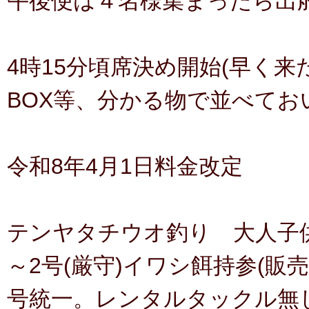
午後便は４名様集まったら出
4時15分頃席決め開始(早く
BOX等、分かる物で並べてお
令和8年4月1日料金改定
テンヤタチウオ釣り 大人子供お
～2号(厳守)イワシ餌持参(販
号統一。レンタルタックル無