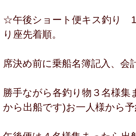
☆午後ショート便キス釣り 1
り座先着順。
席決め前に乗船名簿記入、会
勝手ながら各釣り物３名様集
から出船です)お一人様から予