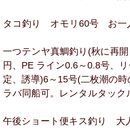
タコ釣り オモリ60号 お一人様
一つテンヤ真鯛釣り(秋に再開し
円、PE ライン0.6～0.8号、リ
定、誘導)6～15号(二枚潮の
ラバ同船可。レンタルタックル
午後ショート便キス釣り 大人6,