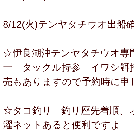
8/12(火)テンヤタチウオ出
☆伊良湖沖テンヤタチウオ専
一 タックル持参 イワシ餌持
売もありますので予約時に申
☆タコ釣り 釣り座先着順、オ
濯ネットあると便利ですよ