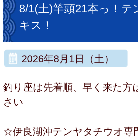
8/1(土)竿頭21本っ
キス！
2026年8月1日（土）
釣り座は先着順、早く来た方
さい
☆伊良湖沖テンヤタチウオ専門