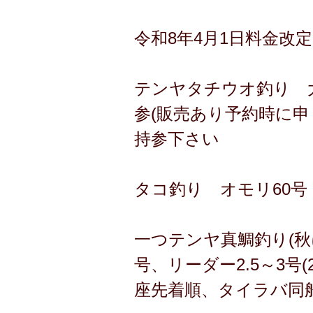
令和8年4月1日料金改定
テンヤタチウオ釣り 大人
参(販売あり予約時に申
持参下さい
タコ釣り オモリ60号 
一つテンヤ真鯛釣り(秋に
号、リーダー2.5～3号
座先着順、タイラバ同