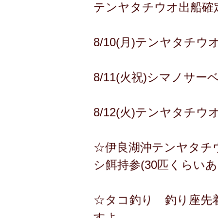
テンヤタチウオ出船確定
8/10(月)テンヤタチ
8/11(火祝)シマノサ
8/12(火)テンヤタチ
☆伊良湖沖テンヤタチ
シ餌持参(30匹くらい
☆タコ釣り 釣り座先着
すよ