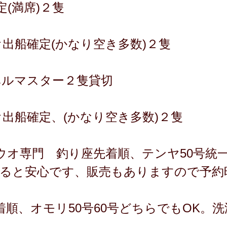
(満席)２隻
ウオ出船確定(かなり空き多数)２隻
ーベルマスター２隻貸切
ウオ出船確定、(かなり空き多数)２隻
ウオ専門 釣り座先着順、テンヤ50号統
あると安心です、販売もありますので予約
順、オモリ50号60号どちらでもOK。