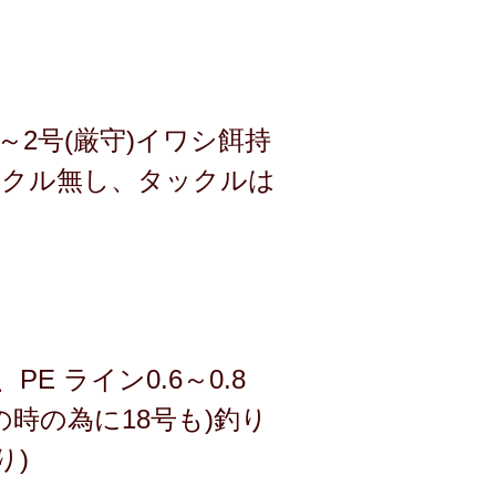
～2号(厳守)イワシ餌持
ックル無し、タックルは
E ライン0.6～0.8
潮の時の為に18号も)釣り
り)