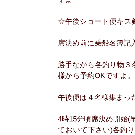
☆午後ショート便キス
席決め前に乗船名簿記
勝手ながら各釣り物３
様から予約OKですよ。
午後便は４名様集まっ
4時15分頃席決め開始
ておいて下さい)各釣