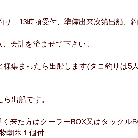
釣り 13時頃受付、準備出来次第出船、
入、会計を済ませて下さい。
名様集まったら出船します(タコ釣りは5人
たら出船です。
(早く来た方はクーラーBOX又はタックル
り物朝氷１個付